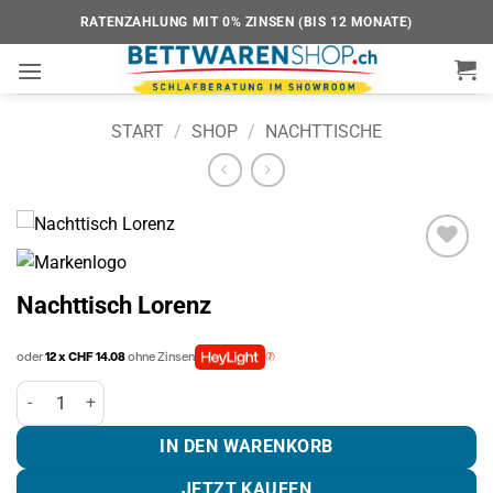
Zum
RATENZAHLUNG MIT 0% ZINSEN (BIS 12 MONATE)
Inhalt
springen
START
/
SHOP
/
NACHTTISCHE
Add to
wishlist
Nachttisch Lorenz
oder
12 x CHF 14.08
ohne Zinsen
Nachttisch Lorenz Menge
IN DEN WARENKORB
JETZT KAUFEN