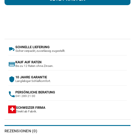
SCHNELLE LIEFERUNG
Sicher verpackt, zuverlässig zugestellt.
KAUF AUF RATEN
Bis zu 12 Raten ohne Zinsen.
10 JAHRE GARANTIE
Langlebiger Schlafkomfort.
PERSÖNLICHE BERATUNG
041 289 21 00
SCHWEIZER FIRMA
✚
Direkt ab Fabrik.
REZENSIONEN (0)