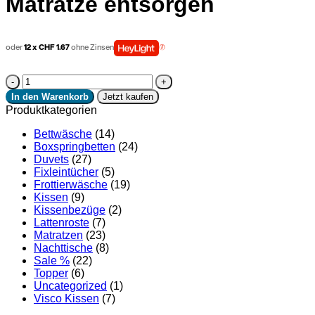
Matratze entsorgen
oder
12 x CHF 1.67
ohne Zinsen
Matratze
entsorgen
In den Warenkorb
Jetzt kaufen
Menge
Produktkategorien
Bettwäsche
(14)
Boxspringbetten
(24)
Duvets
(27)
Fixleintücher
(5)
Frottierwäsche
(19)
Kissen
(9)
Kissenbezüge
(2)
Lattenroste
(7)
Matratzen
(23)
Nachttische
(8)
Sale %
(22)
Topper
(6)
Uncategorized
(1)
Visco Kissen
(7)