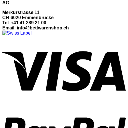
AG
Merkurstrasse 11
CH-6020 Emmenbrücke
Tel. +41 41 289 21 00
Email: info@bettwarenshop.ch
V
P