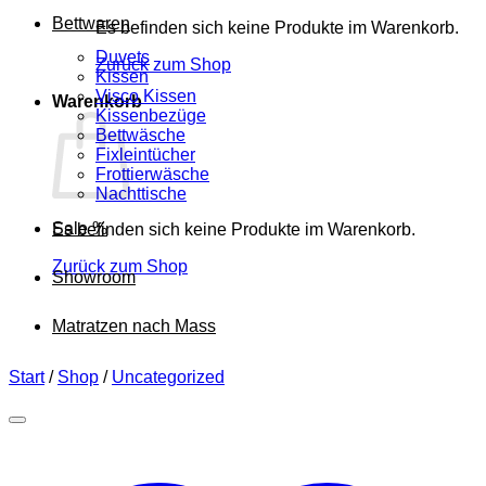
Bettwaren
Es befinden sich keine Produkte im Warenkorb.
Duvets
Zurück zum Shop
Kissen
Visco Kissen
Warenkorb
Kissenbezüge
Bettwäsche
Fixleintücher
Frottierwäsche
Nachttische
Sale %
Es befinden sich keine Produkte im Warenkorb.
Zurück zum Shop
Showroom
Matratzen nach Mass
Start
/
Shop
/
Uncategorized