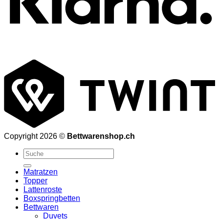
T
Copyright 2026 ©
Bettwarenshop.ch
Suchen
nach:
Matratzen
Topper
Lattenroste
Boxspringbetten
Bettwaren
Duvets