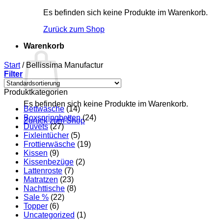
Es befinden sich keine Produkte im Warenkorb.
Zurück zum Shop
Warenkorb
Start
/
Bellissima Manufactur
Filter
Produktkategorien
Es befinden sich keine Produkte im Warenkorb.
Bettwäsche
(14)
Boxspringbetten
(24)
Zurück zum Shop
Duvets
(27)
Fixleintücher
(5)
Frottierwäsche
(19)
Kissen
(9)
Kissenbezüge
(2)
Lattenroste
(7)
Matratzen
(23)
Nachttische
(8)
Sale %
(22)
Topper
(6)
Uncategorized
(1)