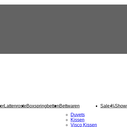
er
Lattenroste
Boxspringbetten
Bettwaren
Sale %
Show
Duvets
Kissen
Visco Kissen