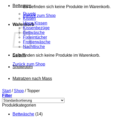
Bettwaren
Es befinden sich keine Produkte im Warenkorb.
Duvets
Zurück zum Shop
Kissen
Visco Kissen
Warenkorb
Kissenbezüge
Bettwäsche
Fixleintücher
Frottierwäsche
Nachttische
Sale %
Es befinden sich keine Produkte im Warenkorb.
Zurück zum Shop
Showroom
Matratzen nach Mass
Start
/
Shop
/
Topper
Filter
Produktkategorien
Bettwäsche
(14)