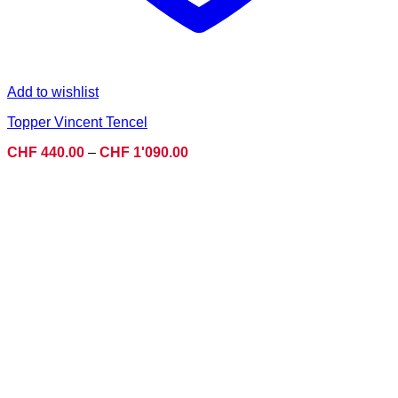
Add to wishlist
Topper Vincent Tencel
Preisspanne:
CHF
440.00
–
CHF
1'090.00
CHF 440.00
bis
CHF 1'090.00