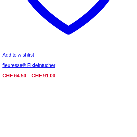
Add to wishlist
fleuresse® Fixleintücher
Preisspanne:
CHF
64.50
–
CHF
91.00
CHF 64.50
bis
CHF 91.00