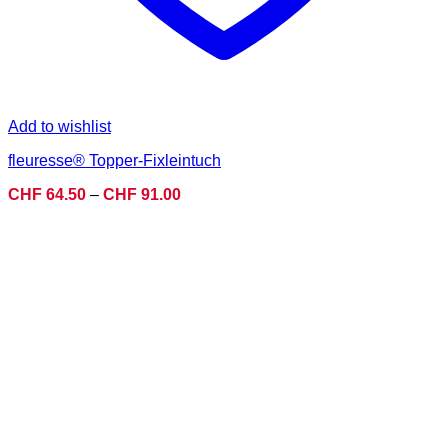
Add to wishlist
fleuresse® Topper-Fixleintuch
Preisspanne:
CHF
64.50
–
CHF
91.00
CHF 64.50
bis
CHF 91.00