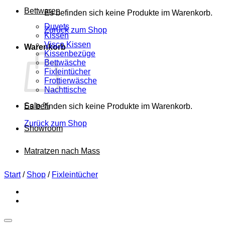
Bettwaren
Es befinden sich keine Produkte im Warenkorb.
Duvets
Zurück zum Shop
Kissen
Visco Kissen
Warenkorb
Kissenbezüge
Bettwäsche
Fixleintücher
Frottierwäsche
Nachttische
Sale %
Es befinden sich keine Produkte im Warenkorb.
Zurück zum Shop
Showroom
Matratzen nach Mass
Start
/
Shop
/
Fixleintücher