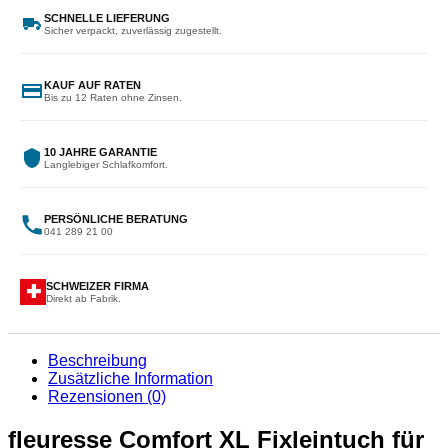
SCHNELLE LIEFERUNG
Sicher verpackt, zuverlässig zugestellt.
KAUF AUF RATEN
Bis zu 12 Raten ohne Zinsen.
10 JAHRE GARANTIE
Langlebiger Schlafkomfort.
PERSÖNLICHE BERATUNG
041 289 21 00
SCHWEIZER FIRMA
✚
Direkt ab Fabrik.
Beschreibung
Zusätzliche Information
Rezensionen (0)
fleuresse Comfort XL Fixleintuch für