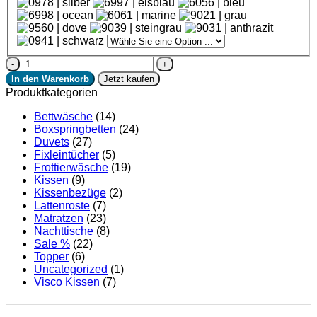
fleuresse®
Boxspring-
In den Warenkorb
Jetzt kaufen
Fixleintuch
Produktkategorien
Menge
Bettwäsche
(14)
Boxspringbetten
(24)
Duvets
(27)
Fixleintücher
(5)
Frottierwäsche
(19)
Kissen
(9)
Kissenbezüge
(2)
Lattenroste
(7)
Matratzen
(23)
Nachttische
(8)
Sale %
(22)
Topper
(6)
Uncategorized
(1)
Visco Kissen
(7)