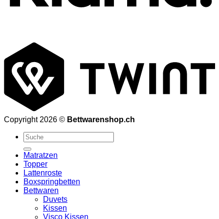
T
Copyright 2026 ©
Bettwarenshop.ch
Suchen
nach:
Matratzen
Topper
Lattenroste
Boxspringbetten
Bettwaren
Duvets
Kissen
Visco Kissen