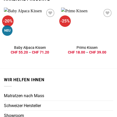
-20%
-25%
Add to
Add to
wishlist
wishlist
NEU
Baby Alpaca Kissen
Primo Kissen
Preisspanne:
Preiss
CHF
55.20
–
CHF
71.20
CHF
18.00
–
CHF
39.00
CHF 55.20
CHF 1
bis
bis
CHF 71.20
CHF 3
WIR HELFEN IHNEN
Matratzen nach Mass
Schweizer Hersteller
Showroom