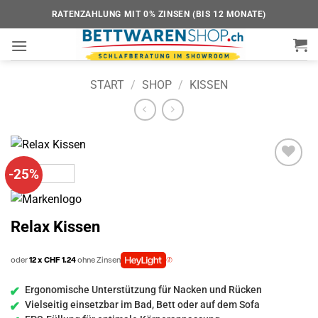
Zum
RATENZAHLUNG MIT 0% ZINSEN (BIS 12 MONATE)
Inhalt
springen
START
/
SHOP
/
KISSEN
-25%
Add to
wishlist
Relax Kissen
oder
12 x CHF 1.24
ohne Zinsen
Ergonomische Unterstützung für Nacken und Rücken
Vielseitig einsetzbar im Bad, Bett oder auf dem Sofa