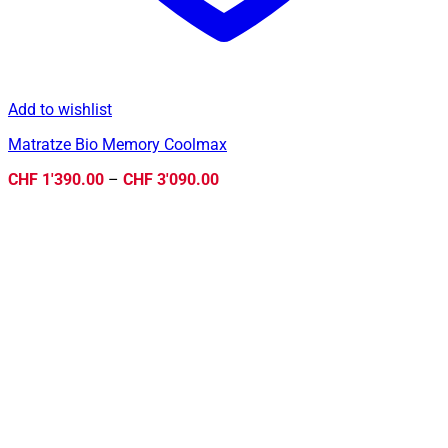
Add to wishlist
Matratze Bio Memory Coolmax
Preisspanne:
CHF
1'390.00
–
CHF
3'090.00
CHF 1'390.00
bis
CHF 3'090.00