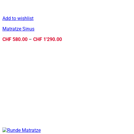
Add to wishlist
Matratze Sinus
Preisspanne:
CHF
580.00
–
CHF
1'290.00
CHF 580.00
bis
CHF 1'290.00