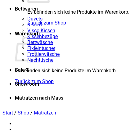
Bettwaren
Es befinden sich keine Produkte im Warenkorb.
Duvets
Zurück zum Shop
Kissen
Visco Kissen
Warenkorb
Kissenbezüge
Bettwäsche
Fixleintücher
Frottierwäsche
Nachttische
Sale %
Es befinden sich keine Produkte im Warenkorb.
Zurück zum Shop
Showroom
Matratzen nach Mass
Start
/
Shop
/
Matratzen