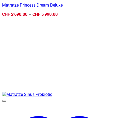
Matratze Princess Dream Deluxe
Preisspanne:
CHF
2'690.00
–
CHF
5'990.00
CHF 2'690.00
bis
CHF 5'990.00