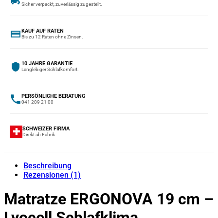
Sicher verpackt, zuverlässig zugestellt.
KAUF AUF RATEN
Bis zu 12 Raten ohne Zinsen.
10 JAHRE GARANTIE
Langlebiger Schlafkomfort.
PERSÖNLICHE BERATUNG
041 289 21 00
SCHWEIZER FIRMA
✚
Direkt ab Fabrik.
Beschreibung
Rezensionen (1)
Matratze ERGONOVA 19 cm –
Lyocell Schlafklima,