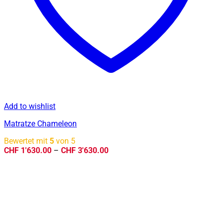
Add to wishlist
Matratze Chameleon
Bewertet mit
5
von 5
Preisspanne:
CHF
1'630.00
–
CHF
3'630.00
CHF 1'630.00
bis
CHF 3'630.00