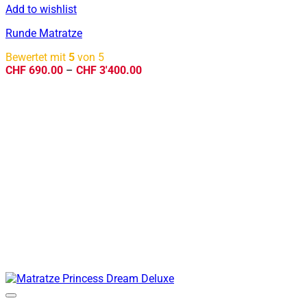
Add to wishlist
Runde Matratze
Bewertet mit
5
von 5
Preisspanne:
CHF
690.00
–
CHF
3'400.00
CHF 690.00
bis
CHF 3'400.00