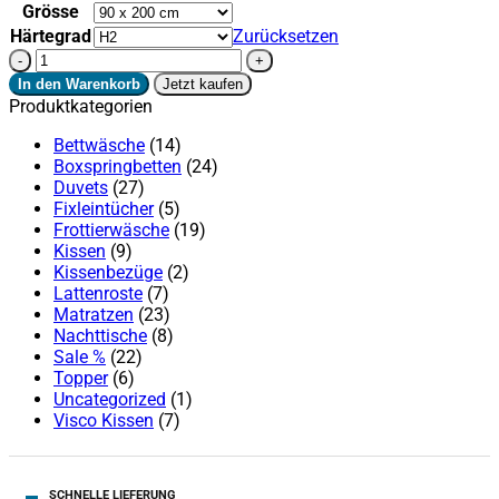
Grösse
Härtegrad
Zurücksetzen
Matratze
Ergonova
In den Warenkorb
Jetzt kaufen
Menge
Produktkategorien
Bettwäsche
(14)
Boxspringbetten
(24)
Duvets
(27)
Fixleintücher
(5)
Frottierwäsche
(19)
Kissen
(9)
Kissenbezüge
(2)
Lattenroste
(7)
Matratzen
(23)
Nachttische
(8)
Sale %
(22)
Topper
(6)
Uncategorized
(1)
Visco Kissen
(7)
SCHNELLE LIEFERUNG