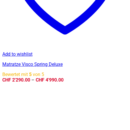
Add to wishlist
Matratze Visco Spring Deluxe
Bewertet mit
5
von 5
Preisspanne:
CHF
2'290.00
–
CHF
4'990.00
CHF 2'290.00
bis
CHF 4'990.00